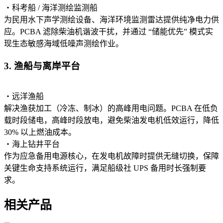
・科考船 / 海洋测绘监测船
为民用水下声学测绘设备、海洋环境监测雷达提供纯净电力供
应。PCBA 滤除柴油机谐波干扰，并通过 “储能优先” 模式实
现生态敏感海域低噪声测绘作业。
3. 渔船与离岸平台
・远洋渔船
解决渔获加工（冷冻、制冰）的高峰用电问题。PCBA 在低负
载时段储电，高峰时段放电，避免柴油发电机低效运行，降低
30% 以上燃油成本。
・海上钻井平台
作为应急备用电源核心，在发电机故障时提供无缝切换，保障
关键生命支持系统运行，满足船级社 UPS 备用时长强制要
求。
相关产品