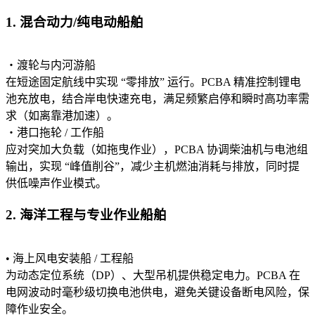
1. 混合动力/纯电动船舶
・渡轮与内河游船
在短途固定航线中实现 “零排放” 运行。PCBA 精准控制锂电
池充放电，结合岸电快速充电，满足频繁启停和瞬时高功率需
求（如离靠港加速）。
・港口拖轮 / 工作船
应对突加大负载（如拖曳作业），PCBA 协调柴油机与电池组
输出，实现 “峰值削谷”，减少主机燃油消耗与排放，同时提
供低噪声作业模式。
2. 海洋工程与专业作业船舶
• 海上风电安装船 / 工程船
为动态定位系统（DP）、大型吊机提供稳定电力。PCBA 在
电网波动时毫秒级切换电池供电，避免关键设备断电风险，保
障作业安全。